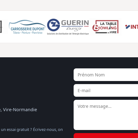
te, Vire-Normandie
 un essai gratuit ? Écrivez-nous, on