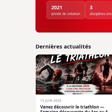
2021
3
année de création
disciplines en
Dernières actualités
15 JUIN 2026
Venez découvrir le triathlon —
Semaine découverte du 1er au 4