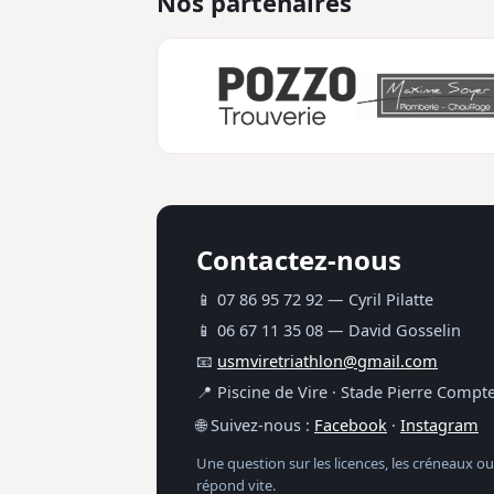
Nos partenaires
Contactez-nous
📱 07 86 95 72 92 — Cyril Pilatte
📱 06 67 11 35 08 — David Gosselin
📧
usmviretriathlon@gmail.com
📍 Piscine de Vire · Stade Pierre Comp
🌐 Suivez-nous :
Facebook
·
Instagram
Une question sur les licences, les créneaux ou
répond vite.