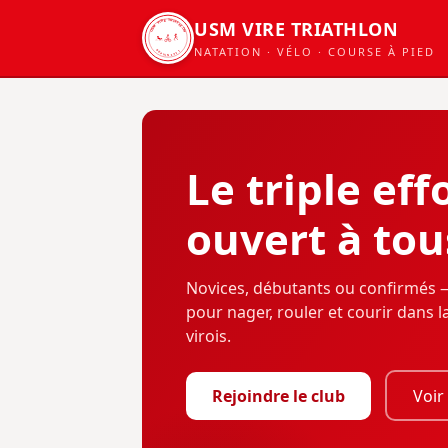
USM VIRE TRIATHLON
USM VIRE TRIATHLON
NATATION · VÉLO · COURSE À PIED
DEPUIS 2021
Le triple eff
ouvert à tou
Novices, débutants ou confirmés —
pour nager, rouler et courir dans
virois.
Rejoindre le club
Voir