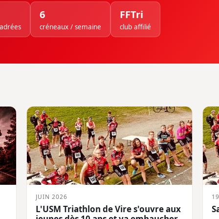
6
FFTri
cadrées
créneaux / semaine
club affilié
JUIN 2026
19
L'USM Triathlon de Vire s'ouvre aux
S
jeunes dès 10 ans et va embaucher