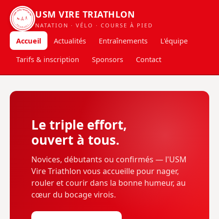
USM VIRE TRIATHLON
USM VIRE TRIATHLON
NATATION · VÉLO · COURSE À PIED
DEPUIS 2021
Accueil
Actualités
Entraînements
L'équipe
Tarifs & inscription
Sponsors
Contact
Le triple effort,
ouvert à tous.
Novices, débutants ou confirmés — l'USM
Vire Triathlon vous accueille pour nager,
rouler et courir dans la bonne humeur, au
cœur du bocage virois.