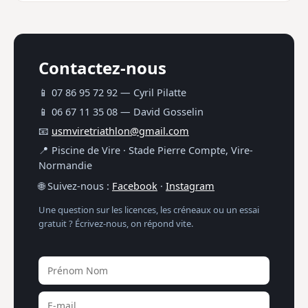
Contactez-nous
📱 07 86 95 72 92 — Cyril Pilatte
📱 06 67 11 35 08 — David Gosselin
📧
usmviretriathlon@gmail.com
📍 Piscine de Vire · Stade Pierre Compte, Vire-
Normandie
🌐 Suivez-nous :
Facebook
·
Instagram
Une question sur les licences, les créneaux ou un essai
gratuit ? Écrivez-nous, on répond vite.