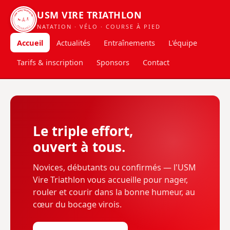
USM VIRE TRIATHLON
USM VIRE TRIATHLON
NATATION · VÉLO · COURSE À PIED
DEPUIS 2021
Accueil
Actualités
Entraînements
L'équipe
Tarifs & inscription
Sponsors
Contact
Le triple effort,
ouvert à tous.
Novices, débutants ou confirmés — l'USM
Vire Triathlon vous accueille pour nager,
rouler et courir dans la bonne humeur, au
cœur du bocage virois.