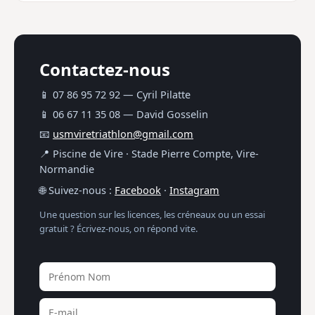
Contactez-nous
📱 07 86 95 72 92 — Cyril Pilatte
📱 06 67 11 35 08 — David Gosselin
📧
usmviretriathlon@gmail.com
📍 Piscine de Vire · Stade Pierre Compte, Vire-
Normandie
🌐 Suivez-nous :
Facebook
·
Instagram
Une question sur les licences, les créneaux ou un essai
gratuit ? Écrivez-nous, on répond vite.