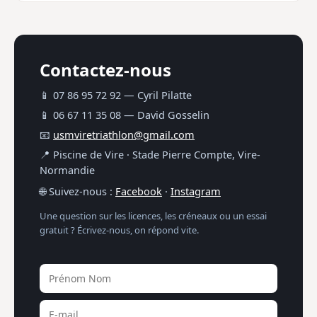
Contactez-nous
📱 07 86 95 72 92 — Cyril Pilatte
📱 06 67 11 35 08 — David Gosselin
📧
usmviretriathlon@gmail.com
📍 Piscine de Vire · Stade Pierre Compte, Vire-
Normandie
🌐 Suivez-nous :
Facebook
·
Instagram
Une question sur les licences, les créneaux ou un essai
gratuit ? Écrivez-nous, on répond vite.