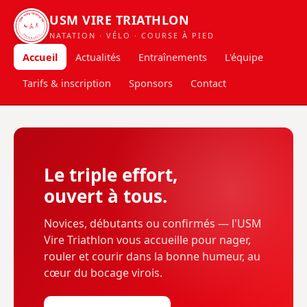
USM VIRE TRIATHLON
USM VIRE TRIATHLON
NATATION · VÉLO · COURSE À PIED
DEPUIS 2021
Accueil
Actualités
Entraînements
L'équipe
Tarifs & inscription
Sponsors
Contact
Le triple effort,
ouvert à tous.
Novices, débutants ou confirmés — l'USM
Vire Triathlon vous accueille pour nager,
rouler et courir dans la bonne humeur, au
cœur du bocage virois.