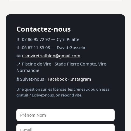
Contactez-nous
📱 07 86 95 72 92 — Cyril Pilatte
📱 06 67 11 35 08 — David Gosselin
📧
usmviretriathlon@gmail.com
📍 Piscine de Vire · Stade Pierre Compte, Vire-
Normandie
🌐 Suivez-nous :
Facebook
·
Instagram
Une question sur les licences, les créneaux ou un essai
gratuit ? Écrivez-nous, on répond vite.