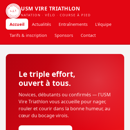
USM VIRE TRIATHLON
USM VIRE TRIATHLON
NATATION · VÉLO · COURSE À PIED
DEPUIS 2021
Accueil
Actualités
Entraînements
L'équipe
Tarifs & inscription
Sponsors
Contact
Le triple effort,
ouvert à tous.
Novices, débutants ou confirmés — l'USM
Vire Triathlon vous accueille pour nager,
rouler et courir dans la bonne humeur, au
cœur du bocage virois.